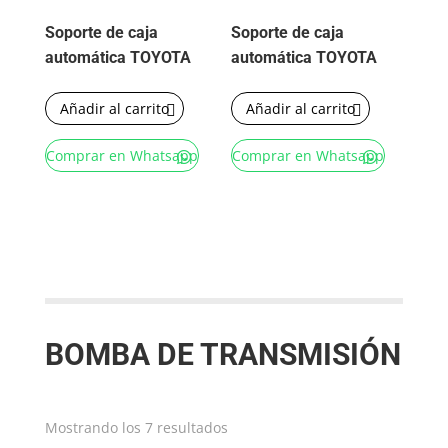
Soporte de caja
Soporte de caja
automática TOYOTA
automática TOYOTA
Añadir al carrito
Añadir al carrito
Comprar en Whatsapp
Comprar en Whatsapp
BOMBA DE TRANSMISIÓN
Ordenado
Mostrando los 7 resultados