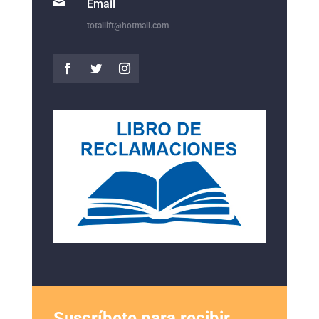

Email
totallift@hotmail.com
Suscríbete para recibir