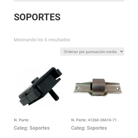
SOPORTES
Ordenado
Mostrando los 6 resultados
por
puntuación
media
N. Parte:
N. Parte: 41260-26610-71
Categ: Soportes
Categ: Soportes