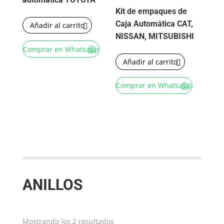
Kit de empaques de
Caja Automática CAT,
Añadir al carrito
NISSAN, MITSUBISHI
Comprar en Whatsapp
Añadir al carrito
Comprar en Whatsapp
ANILLOS
Ordenado
Mostrando los 2 resultados