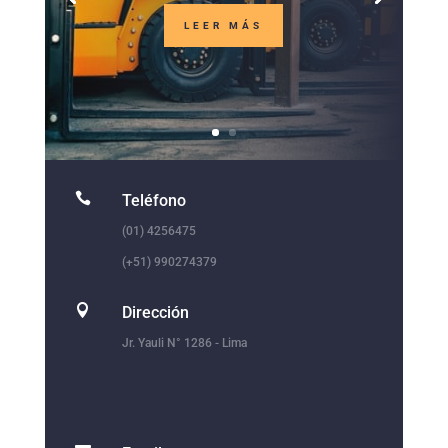
LEER MÁS

Teléfono
(01) 4256475
(+51) 990274379

Dirección
Jr. Yauli N° 1286 - Lima