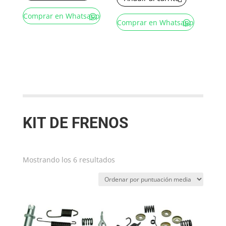
Comprar en Whatsapp
Comprar en Whatsapp
KIT DE FRENOS
Ordenado
Mostrando los 6 resultados
por
puntuación
media