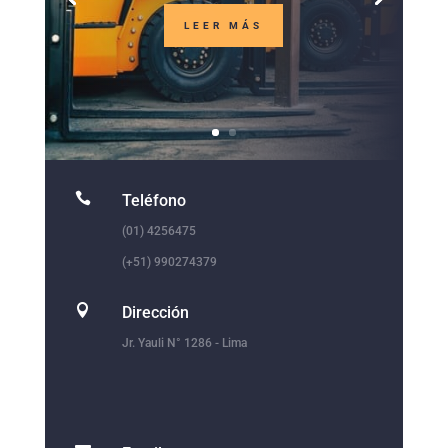
LEER MÁS

Teléfono
(01) 4256475
(+51) 990274379

Dirección
Jr. Yauli N° 1286 - Lima