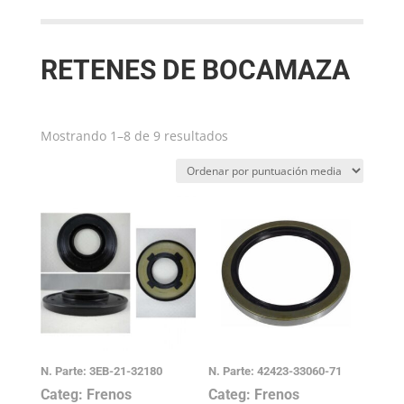
RETENES DE BOCAMAZA
Ordenado
Mostrando 1–8 de 9 resultados
por
puntuación
media
N. Parte: 3EB-21-32180
N. Parte: 42423-33060-71
Categ: Frenos
Categ: Frenos