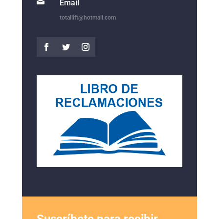

Email
totallift@hotmail.com
Suscríbete para recibir