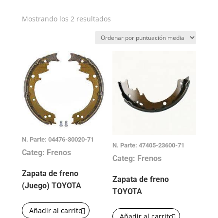
Ordenado
Mostrando los 2 resultados
por
puntuación
media
N. Parte: 04476-30020-71
N. Parte: 47405-23600-71
Categ: Frenos
Categ: Frenos
Zapata de freno
Zapata de freno
(Juego) TOYOTA
TOYOTA
Añadir al carrito
Añadir al carrito