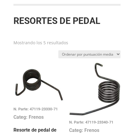
RESORTES DE PEDAL
Ordenado
Mostrando los 5 resultados
por
puntuación
media
N. Parte: 47119-23330-71
Categ: Frenos
N. Parte: 47119-23340-71
Resorte de pedal de
Categ: Frenos