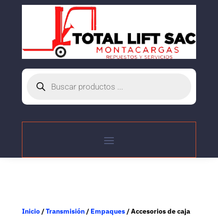
Búsqueda
de
productos
Inicio
/
Transmisión
/
Empaques
/ Accesorios de caja