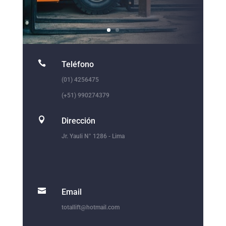

Teléfono
(01) 4256475
(+51) 990274379

Dirección
Jr. Yauli N° 1286 - Lima

Email
totallift@hotmail.com