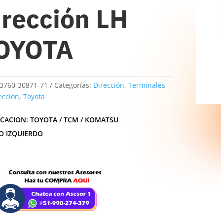
irección LH
OYOTA
3760-30871-71
Categorías:
Dirección
,
Terminales
ección
,
Toyota
ICACION: TOYOTA / TCM / KOMATSU
O IZQUIERDO