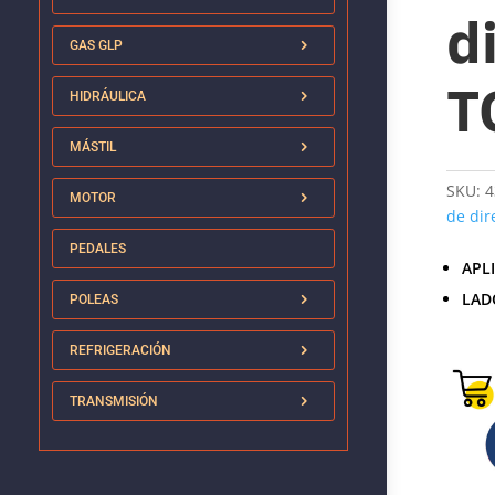
d
GAS GLP
T
HIDRÁULICA
MÁSTIL
SKU:
4
MOTOR
de dir
PEDALES
APL
LAD
POLEAS
REFRIGERACIÓN
TRANSMISIÓN