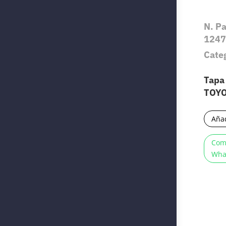
N. P
1247
Cate
Tapa
TOY
Añad
Com
Wha