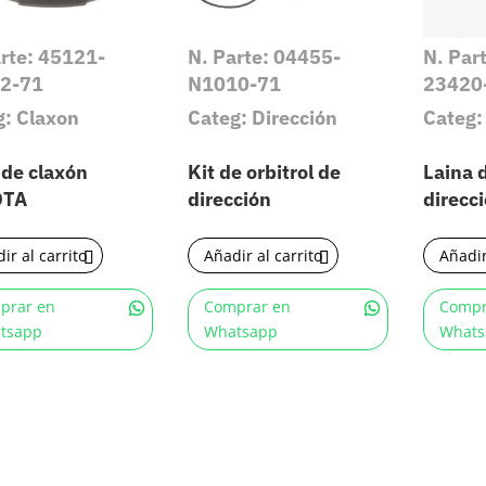
arte: 45121-
N. Parte: 04455-
N. Par
2-71
N1010-71
23420
g: Claxon
Categ: Dirección
Categ:
 de claxón
Kit de orbitrol de
Laina 
OTA
dirección
direcc
ir al carrito
Añadir al carrito
Añadir
prar en
Comprar en
Compr
tsapp
Whatsapp
Whats