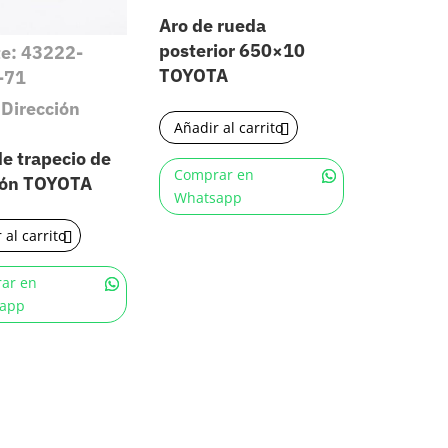
Aro de rueda
posterior 650×10
te: 43222-
TOYOTA
-71
 Dirección
Añadir al carrito
de trapecio de
Comprar en
ión TOYOTA
Whatsapp
 al carrito
ar en
app