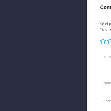
Com
Sé el 
Tu dir