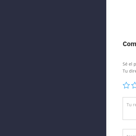
Com
Sé el 
Tu dir