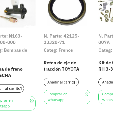
arte: N163-
N. Parte: 42125-
N. Par
00-000
23320-71
007A
g: Bombas de
Categ: Frenos
Categ:
o
Reten de eje de
Kit de
a de freno
tracción TOYOTA
RH 3-
GCHA
Añadir al carrito
Añadir
ir al carrito
Comprar en
Compr
Whatsapp
Whats
prar en
tsapp