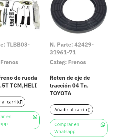
te: TLBB03-
N. Parte: 42429-
31961-71
 Frenos
Categ: Frenos
 freno de rueda
Reten de eje de
3.5T TCM,HELI
tracción 04 Tn.
TOYOTA
 al carrito
Añadir al carrito
ar en
app
Comprar en
Whatsapp