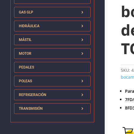
b
GAS GLP
d
HIDRÁULICA
MÁSTIL
T
MOTOR
PEDALES
SKU:
4
bocam
POLEAS
Par
REFRIGERACIÓN
7FD/
8FD
TRANSMISIÓN