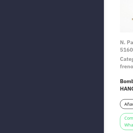
N. P
5160
Cate
fren
Bomb
HAN
Añad
Com
Wha