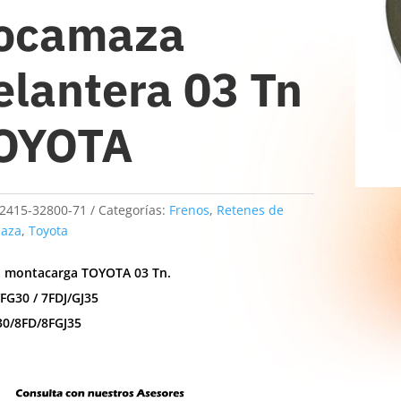
ocamaza
elantera 03 Tn
OYOTA
2415-32800-71
Categorías:
Frenos
,
Retenes de
aza
,
Toyota
a montacarga TOYOTA 03 Tn.
FG30 / 7FDJ/GJ35
30/8FD/8FGJ35