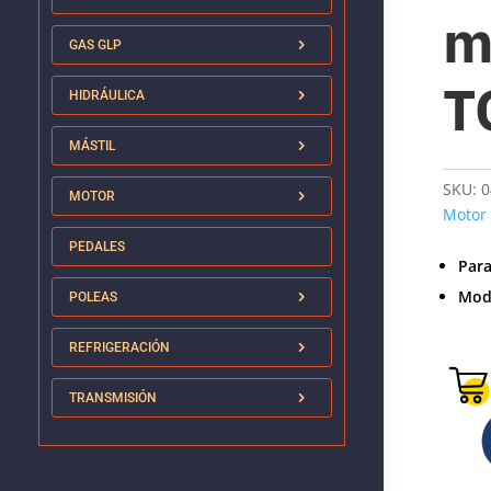
m
GAS GLP
T
HIDRÁULICA
MÁSTIL
SKU:
0
MOTOR
Motor
PEDALES
Par
Mod
POLEAS
REFRIGERACIÓN
TRANSMISIÓN