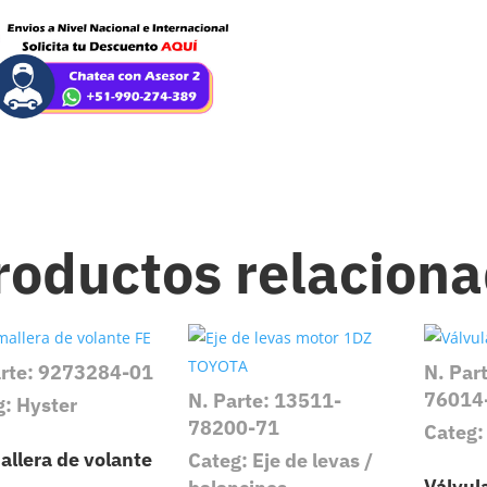
roductos relacion
arte: 9273284-01
N. Par
76014
N. Parte: 13511-
g: Hyster
78200-71
Categ:
allera de volante
Categ: Eje de levas /
Válvu