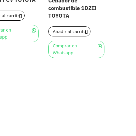
Cebador de
combustible 1DZII
TOYOTA
 al carrito
ar en
Añadir al carrito
app
Comprar en
Whatsapp