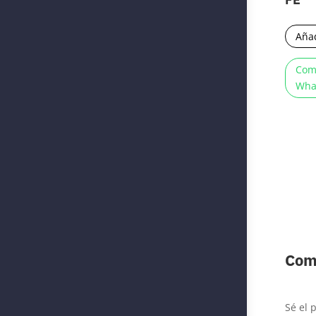
Añad
Com
Wha
Com
Sé el