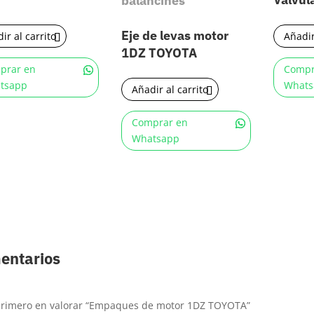
balancines
Eje de levas motor
ir al carrito
Añadir
1DZ TOYOTA
prar en
Compr
tsapp
Whats
Añadir al carrito
Comprar en
Whatsapp
entarios
 primero en valorar “Empaques de motor 1DZ TOYOTA”