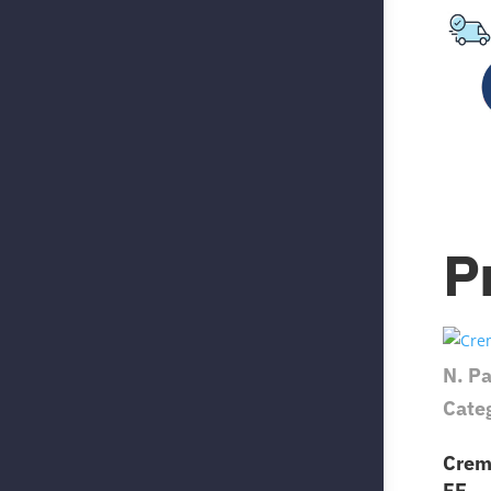
P
N. P
Cate
Crem
FE