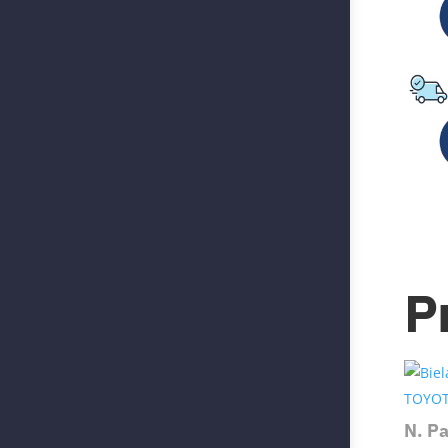
P
N. P