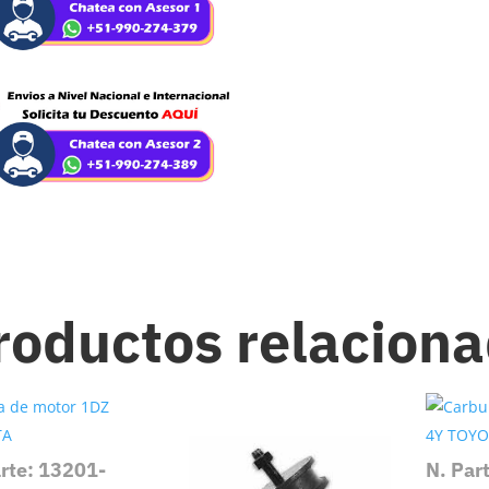
roductos relacion
arte: 13201-
N. Par