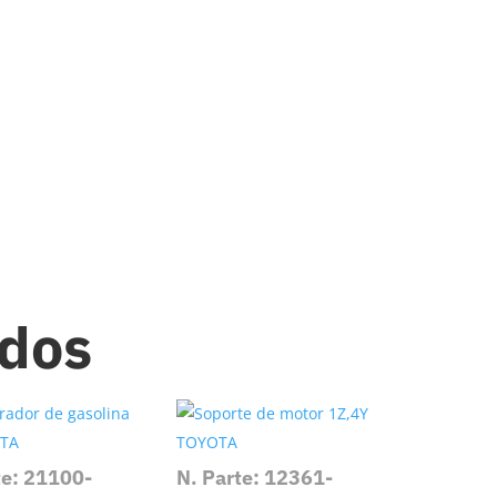
ados
te: 21100-
N. Parte: 12361-