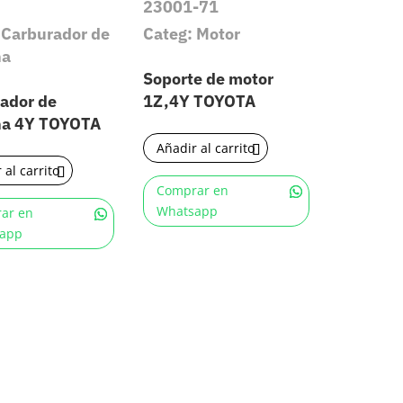
23001-71
 Carburador de
Categ: Motor
na
Soporte de motor
ador de
1Z,4Y TOYOTA
na 4Y TOYOTA
Añadir al carrito
 al carrito
Comprar en
Whatsapp
ar en
app