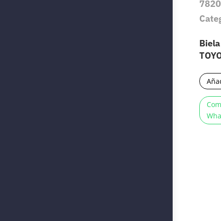
7820
Cate
Biel
TOY
Añad
Com
Wha