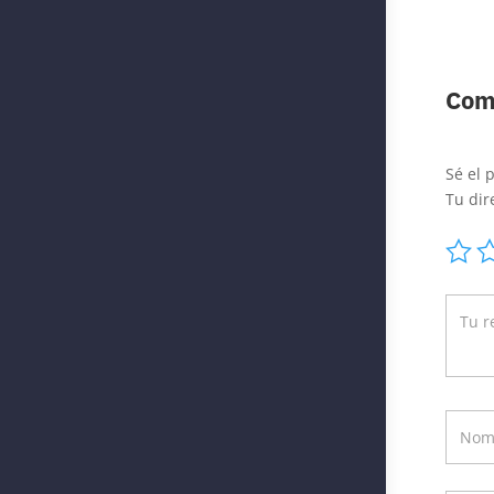
Com
Sé el 
Tu dir