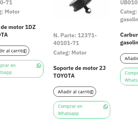
0-71
UB010
g: Motor
Categ:
gasoli
a de motor 1DZ
OTA
Carbur
N. Parte: 12371-
gasoli
40101-71
ir al carrito
Categ: Motor
Añadir
prar en
Soporte de motor 2J
tsapp
Compr
TOYOTA
Whats
Añadir al carrito
Comprar en
Whatsapp