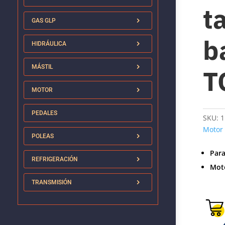
t
GAS GLP
b
HIDRÁULICA
MÁSTIL
T
MOTOR
PEDALES
SKU:
1
Motor
POLEAS
Par
REFRIGERACIÓN
Mot
TRANSMISIÓN