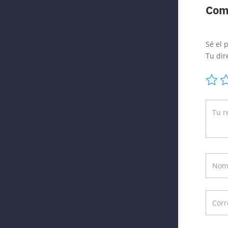
Com
Sé el 
Tu dir