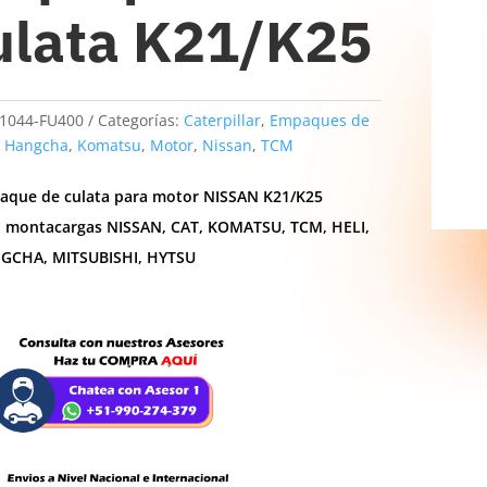
ulata K21/K25
1044-FU400
Categorías:
Caterpillar
,
Empaques de
,
Hangcha
,
Komatsu
,
Motor
,
Nissan
,
TCM
aque de culata para motor NISSAN K21/K25
a montacargas NISSAN, CAT, KOMATSU, TCM, HELI,
GCHA, MITSUBISHI, HYTSU