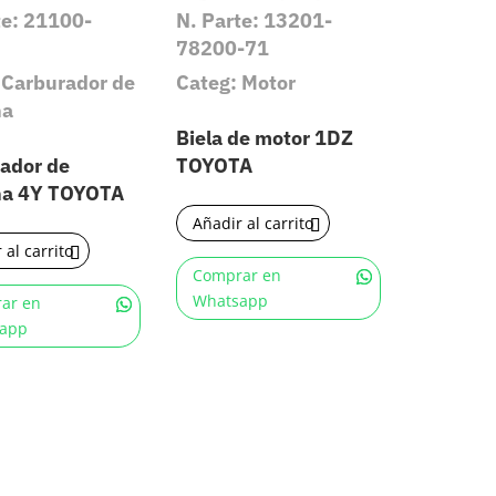
te: 21100-
N. Parte: 13201-
78200-71
 Carburador de
Categ: Motor
na
Biela de motor 1DZ
ador de
TOYOTA
na 4Y TOYOTA
Añadir al carrito
 al carrito
Comprar en
Whatsapp
ar en
app