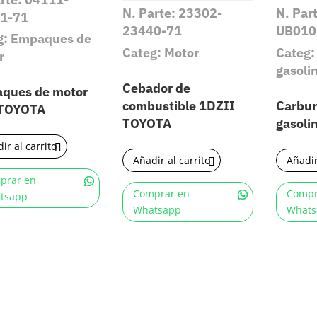
N. Parte: 23302-
N. Par
1-71
23440-71
UB010
g: Empaques de
Categ: Motor
Categ:
r
gasoli
Cebador de
ques de motor
combustible 1DZII
Carbur
TOYOTA
TOYOTA
gasoli
ir al carrito
Añadir al carrito
Añadir
prar en
Comprar en
Compr
tsapp
Whatsapp
Whats