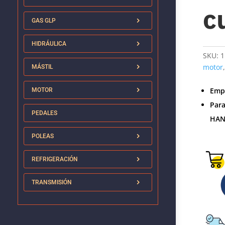
c
GAS GLP
HIDRÁULICA
SKU:
1
motor
MÁSTIL
Emp
MOTOR
Par
PEDALES
HAN
POLEAS
REFRIGERACIÓN
TRANSMISIÓN