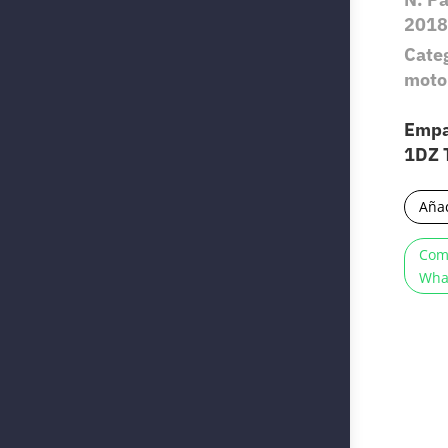
2018
Cate
moto
Empa
1DZ 
Añad
Com
Wha