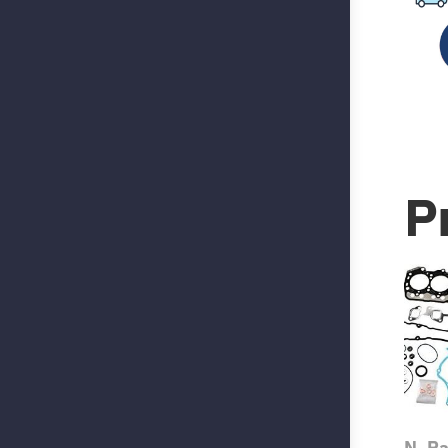
P
N. P