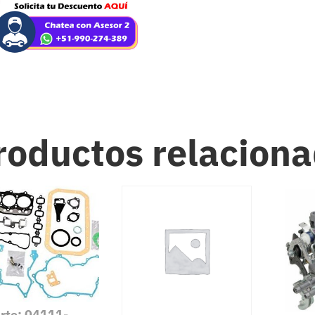
roductos relacion
arte: 04111-