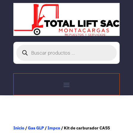
Búsqueda
de
productos
Inicio
/
Gas GLP
/
Impco
/ Kit de carburador CA55