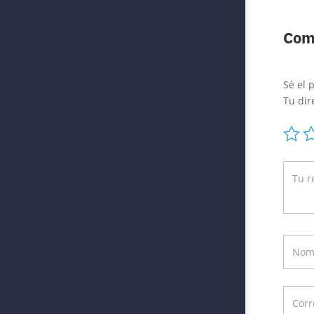
Com
Sé el 
Tu dir