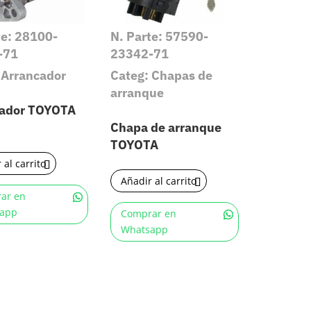
te: 28100-
N. Parte: 57590-
-71
23342-71
 Arrancador
Categ: Chapas de
arranque
cador TOYOTA
Chapa de arranque
TOYOTA
 al carrito
Añadir al carrito
ar en
app
Comprar en
Whatsapp