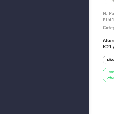
N. P
FU4
Cate
Alte
K21 
Añad
Com
Wha