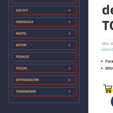
d
GAS GLP
T
HIDRÁULICA
MÁSTIL
SKU:
4
MOTOR
electr
PEDALES
Par
8FD
POLEAS
REFRIGERACIÓN
TRANSMISIÓN