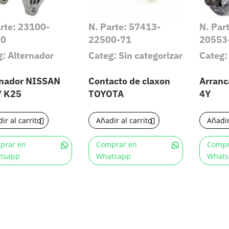
arte: 23100-
N. Parte: 57413-
N. Par
10
22500-71
20553
g: Alternador
Categ: Sin categorizar
Categ:
rnador NISSAN
Contacto de claxon
Arran
/ K25
TOYOTA
4Y
ir al carrito
Añadir al carrito
Añadir
prar en
Comprar en
Compr
tsapp
Whatsapp
Whats