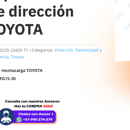
e dirección
OYOTA
3235-23420-71
Categorías:
Dirección
,
Electricidad y
ónica
,
Toyota
a montacarga TOYOTA
/FG15-30