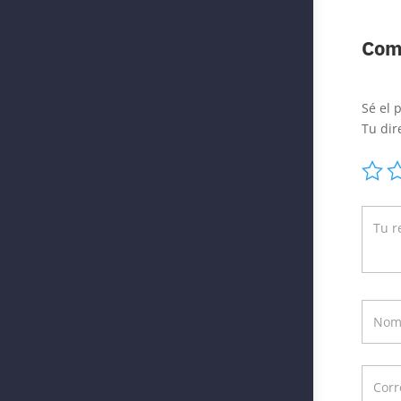
Com
Sé el 
Tu dir