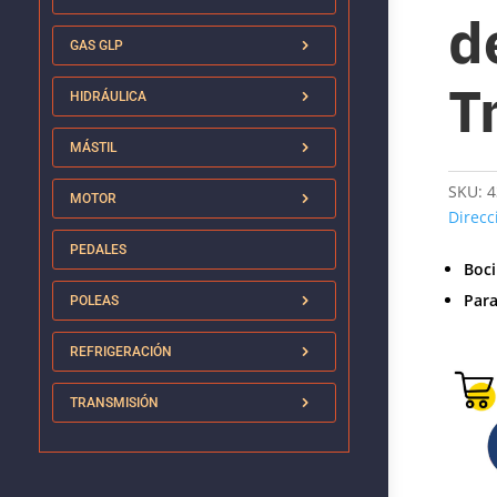
d
GAS GLP
T
HIDRÁULICA
MÁSTIL
SKU:
4
MOTOR
Direcc
PEDALES
Boci
Par
POLEAS
REFRIGERACIÓN
TRANSMISIÓN