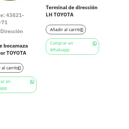
Terminal de dirección
LH TOYOTA
te: 43821-
-71
Añadir al carrito
 Dirección
Comprar en
e bocamaza
Whatsapp
ior TOYOTA
 al carrito
ar en
app