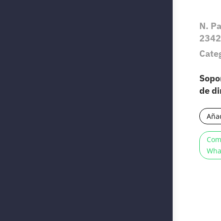
N. P
2342
Categ
Sopor
de d
Añad
Com
Wha