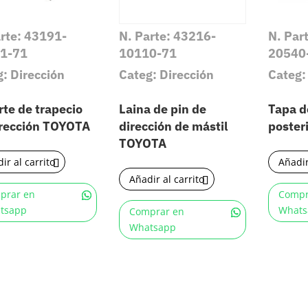
arte: 43191-
N. Parte: 43216-
N. Par
1-71
10110-71
20540
: Dirección
Categ: Dirección
Categ:
te de trapecio
Laina de pin de
Tapa d
irección TOYOTA
dirección de mástil
poster
TOYOTA
ir al carrito
Añadir
Añadir al carrito
prar en
Compr
tsapp
Whats
Comprar en
Whatsapp