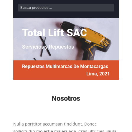
Total Lift SAC
Servicios y Repuestos
Repuestos Multimarcas De Montacargas
Lima, 2021
Nosotros
Nulla porttitor accumsan tincidunt. Donec
sollicitudin molestie malesuada. Cras ultricies ligula