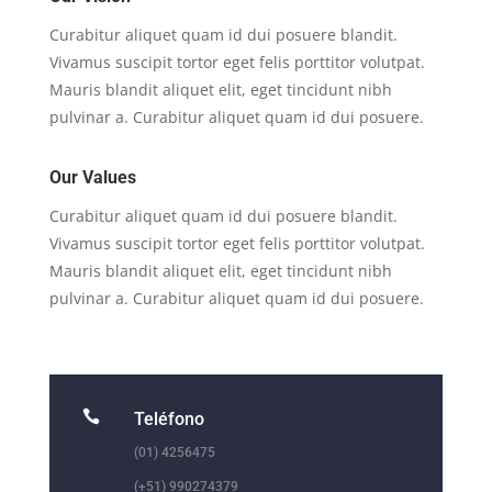
Curabitur aliquet quam id dui posuere blandit.
Vivamus suscipit tortor eget felis porttitor volutpat.
Mauris blandit aliquet elit, eget tincidunt nibh
pulvinar a. Curabitur aliquet quam id dui posuere.
Our Values
Curabitur aliquet quam id dui posuere blandit.
Vivamus suscipit tortor eget felis porttitor volutpat.
Mauris blandit aliquet elit, eget tincidunt nibh
pulvinar a. Curabitur aliquet quam id dui posuere.

Teléfono
(01) 4256475
(+51) 990274379